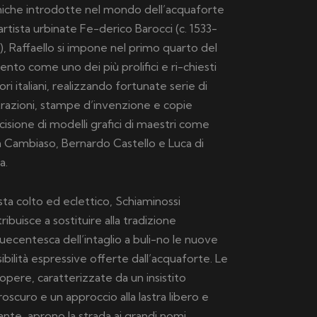
niche introdotte nel mondo dell’acquaforte
’artista urbinate Fe-derico Barocci (c. 1533-
), Raffaello si impone nel primo quarto del
ento come uno dei più prolifici e ri-chiesti
sori italiani, realizzando fortunate serie di
strazioni, stampe d’invenzione e copie
incisione di modelli grafici di maestri come
 Cambiaso, Bernardo Castello e Luca di
a.
sta colto ed eclettico, Schiaminossi
ribuisce a sostituire alla tradizione
uecentesca dell’intaglio a buli-no le nuove
ibilità espressive offerte dall’acquaforte. Le
opere, caratterizzate da un insistito
roscuro e un approccio alla lastra libero e
ante, aprono la strada ai grandi nomi