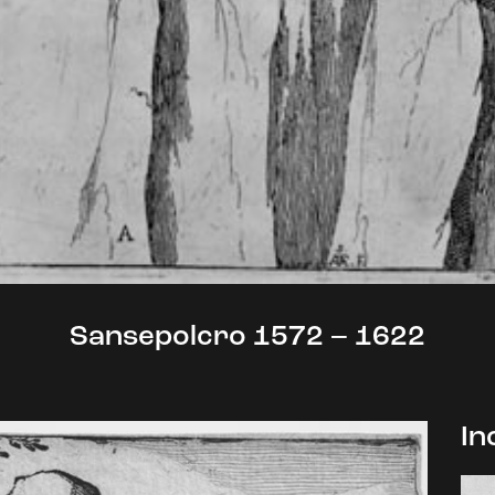
Sansepolcro 1572 – 1622
In