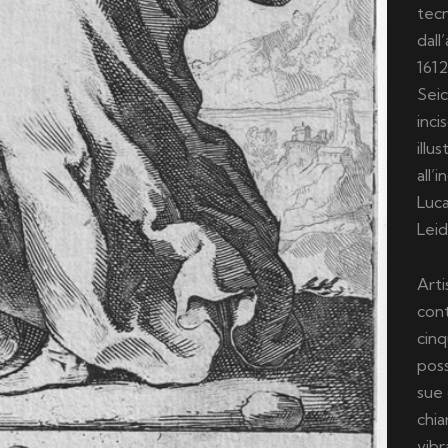
tec
dall
1612
Seic
inci
illu
all’
Luca
Leid
Arti
cont
cinq
poss
sue 
chia
vibr