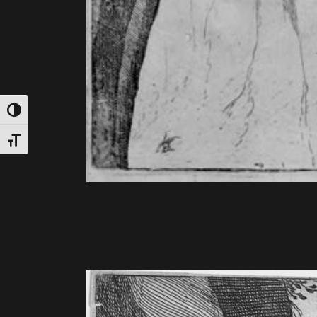
Attiva/disattiva alto contrasto
Attiva/disattiva dimensione testo