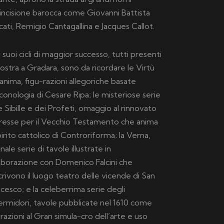
’incisione barocca come Giovanni Battista
ati, Remigio Cantagallina e Jacques Callot.
i suoi cicli di maggior successo, tutti presenti
ostra a Gradara, sono da ricordare le Virtù
’anima, figu-razioni allegoriche basate
’Iconologia di Cesare Ripa; le misteriose serie
e Sibille e dei Profeti, omaggio al rinnovato
eresse per il Vecchio Testamento che anima
pirito cattolico di Controriforma; la Verna,
inale serie di tavole illustrate in
aborazione con Domenico Falcini che
rivono il luogo teatro delle vicende di San
cesco; e la celeberrima serie degli
rmidori, tavole pubblicate nel 1610 come
strazioni al Gran simula-cro dell’arte e uso