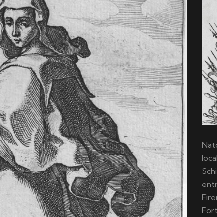
Nato
loca
Schi
entr
Fire
For