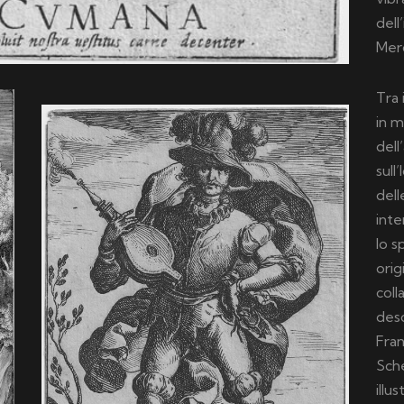
dell
Merc
Tra 
in m
dell
sull
dell
int
lo s
orig
coll
desc
Fran
Sche
illu