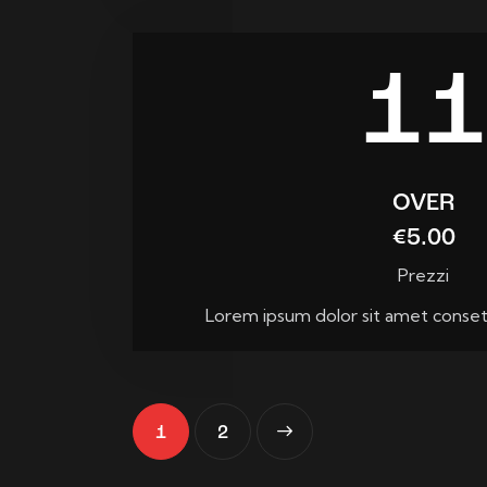
11
OVER
€5.00
Prezzi
Lorem ipsum dolor sit amet consete
1
>
2