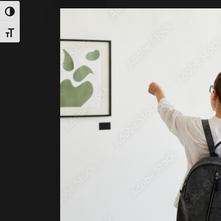
Attiva/disattiva alto contrasto
Attiva/disattiva dimensione testo