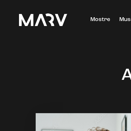
Mostre
Mus
A