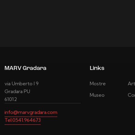
MARV Gradara
Links
via Umberto I 9
Mostre
Art
Gradara PU
Museo
Con
61012
info@marvgradara.com
Tel.0541.964673