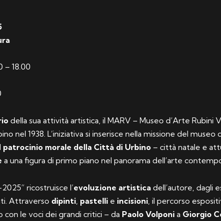
5
ura
0 – 18.00
0
rio
della sua attività artistica, il MARV – Museo d’Arte Rubini
ino nel 1938. L’iniziativa si inserisce nella missione del museo 
l
patrocinio morale della Città di Urbino
– città natale e at
e
a una figura di primo piano nel panorama dell’arte contempor
–2025” ricostruisce l’
evoluzione artistica
dell’autore, dagli e
nti. Attraverso
dipinti
,
pastelli
e
incisioni
, il percorso espos
go con le voci dei grandi critici – da
Paolo Volponi
a
Giorgio C